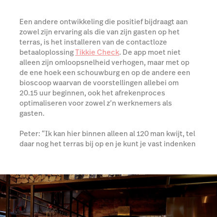
Een andere ontwikkeling die positief bijdraagt aan
zowel zijn ervaring als die van zijn gasten op het
terras, is het installeren van de contactloze
betaaloplossing
Tikkie Check
. De app moet niet
alleen zijn omloopsnelheid verhogen, maar met op
de ene hoek een schouwburg en op de andere een
bioscoop waarvan de voorstellingen allebei om
20.15 uur beginnen, ook het afrekenproces
optimaliseren voor zowel z’n werknemers als
gasten.
Peter: “Ik kan hier binnen alleen al 120 man kwijt, tel
daar nog het terras bij op en je kunt je vast indenken
wat voor een flessenhals het afrekenen vormde. We
horen zo vaak dat het eten lekker was, maar het
afrekenen lang duurde. Dat komt in de toekomst
hopelijk niet meer voor!”