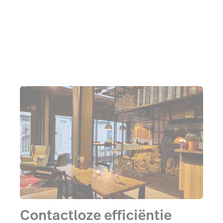
terrasseizoen in aantocht kan hij eenvoudig
seizoensartikelen toevoegen en zijn menukaart
opnieuw indelen.
Contactloze efficiëntie