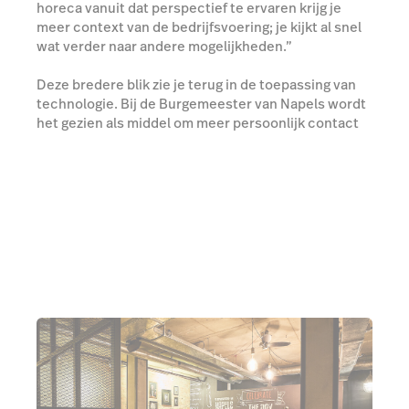
horeca vanuit dat perspectief te ervaren krijg je
meer context van de bedrijfsvoering; je kijkt al snel
wat verder naar andere mogelijkheden.”
Deze bredere blik zie je terug in de toepassing van
technologie. Bij de Burgemeester van Napels wordt
het gezien als middel om meer persoonlijk contact
te realiseren door dagelijkse processen te
verbeteren: welke taken kun je vereenvoudigen of
weghalen bij werknemers om ervoor te zorgen dat zij
meer tijd kunnen besteden aan de gasten?