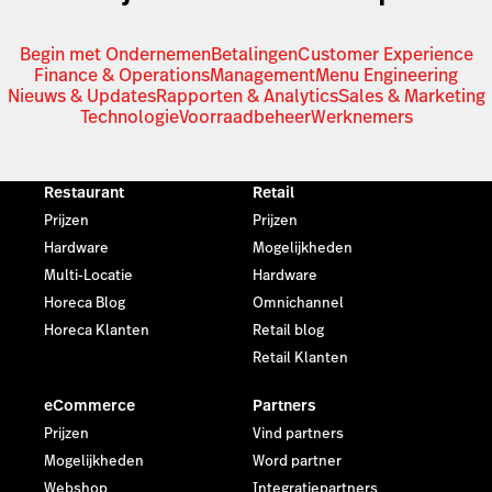
Begin met Ondernemen
Betalingen
Customer Experience
Finance & Operations
Management
Menu Engineering
Nieuws & Updates
Rapporten & Analytics
Sales & Marketing
Technologie
Voorraadbeheer
Werknemers
Restaurant
Retail
Prijzen
Prijzen
Hardware
Mogelijkheden
Multi-Locatie
Hardware
Horeca Blog
Omnichannel
Horeca Klanten
Retail blog
Retail Klanten
eCommerce
Partners
Prijzen
Vind partners
Mogelijkheden
Word partner
Webshop
Integratiepartners