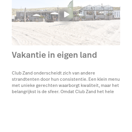
Vakantie in eigen land
Club Zand onderscheidt zich van andere
strandtenten door hun consistentie. Een klein menu
met unieke gerechten waarborgt kwaliteit, maar het
belangrijkst is de sfeer. Omdat Club Zand het hele
jaar door staat is het van groot belang dat er continu
dezelfde sfeer wordt gegarandeerd: relaxed en laid
back. Dit geldt zowel in de winter bij de open haard,
als in de zomer buiten op het terras.