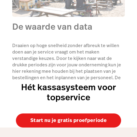
De waarde van data
Draaien op hoge snelheid zonder afbreuk te willen
doen aan je service vraagt om het maken
verstandige keuzes. Door te kijken naar wat de
drukke periodes zijn voor jouw onderneming kun je
hier rekening mee houden bij het plaatsen van je
bestellingen en het inplannen van je personeel. De
rapporten in de backoffice van Lightspeed geven je
Hét kassasysteem voor
inzicht in de drukte van dag tot dag, maar maken ook
topservice
het verschil duidelijk tussen verschillende
maanden, en zelfs jaren.
Start nu je gratis proefperiode