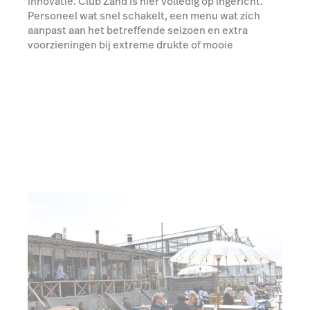
innovatie. Club Zand is hier volledig op ingericht.
Personeel wat snel schakelt, een menu wat zich
aanpast aan het betreffende seizoen en extra
voorzieningen bij extreme drukte of mooie
zomerdagen. Om te garanderen dat deze processen
soepel verlopen is het van belang dat je werkt met
een systeem wat op zulke schakelmomenten geen
vertraging veroorzaakt.