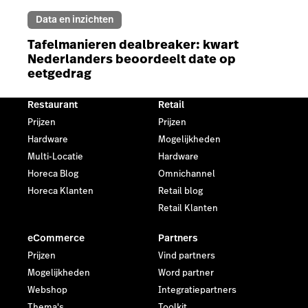
Data en inzichten
Tafelmanieren dealbreaker: kwart
Nederlanders beoordeelt date op
eetgedrag
Restaurant
Retail
Prijzen
Prijzen
Hardware
Mogelijkheden
Multi-Locatie
Hardware
Horeca Blog
Omnichannel
Horeca Klanten
Retail blog
Retail Klanten
eCommerce
Partners
Prijzen
Vind partners
Mogelijkheden
Word partner
Webshop
Integratiepartners
Thema's
Toolkit