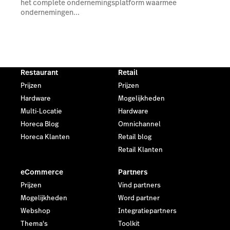
het complete ondernemingsplatform waarmee
ondernemingen...
Restaurant
Retail
Prijzen
Prijzen
Hardware
Mogelijkheden
Multi-Locatie
Hardware
Horeca Blog
Omnichannel
Horeca Klanten
Retail blog
Retail Klanten
eCommerce
Partners
Prijzen
Vind partners
Mogelijkheden
Word partner
Webshop
Integratiepartners
Thema's
Toolkit