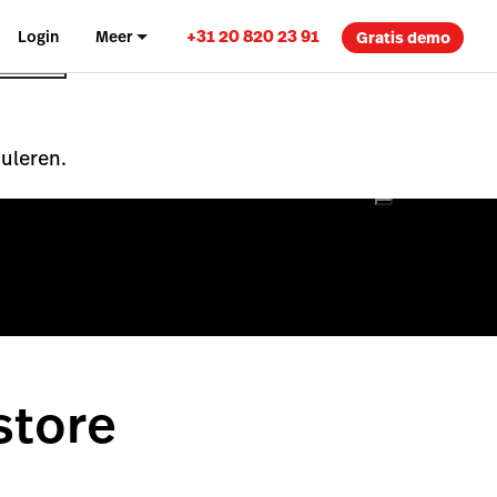
+31 20 820 23 91
Login
Meer
Gratis demo
nuleren.
store