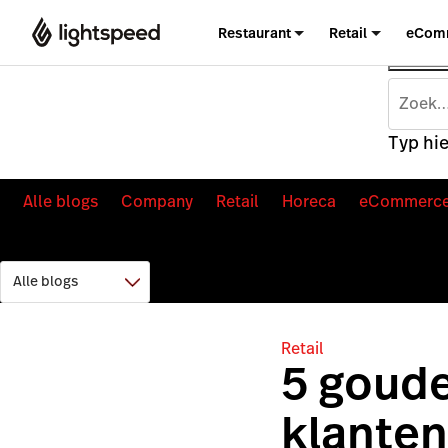
Restaurant
Retail
eCom
Typ hie
Alle blogs
Company
Retail
Horeca
eCommerc
Retail
5 goude
klanten