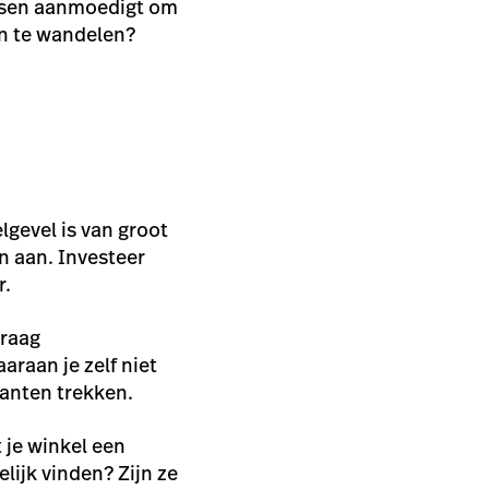
mensen aanmoedigt om
en te wandelen?
lgevel is van groot
n aan. Investeer
r.
Vraag
araan je zelf niet
lanten trekken.
 je winkel een
lijk vinden? Zijn ze