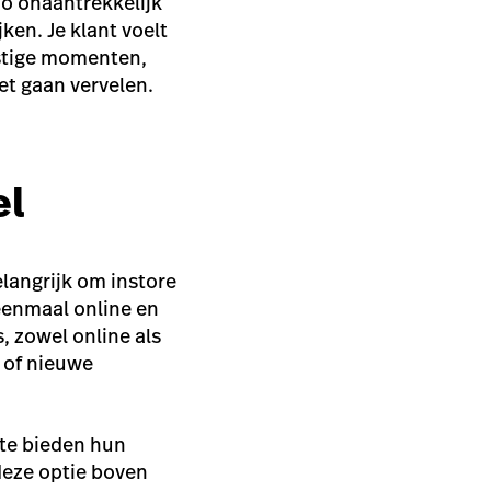
zo onaantrekkelijk
jken. Je klant voelt
ustige momenten,
et gaan vervelen.
el
elangrijk om instore
eenmaal online en
, zowel online als
 of nieuwe
 te bieden hun
deze optie boven