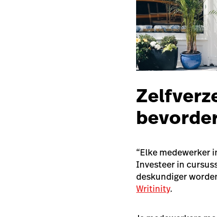
Zelfverz
bevorder
“Elke medewerker in 
Investeer in cursus
deskundiger worden”,
Writinity
.