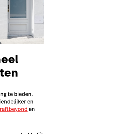
neel
nten
ing te bieden.
iendelijker en
raftbeyond
en