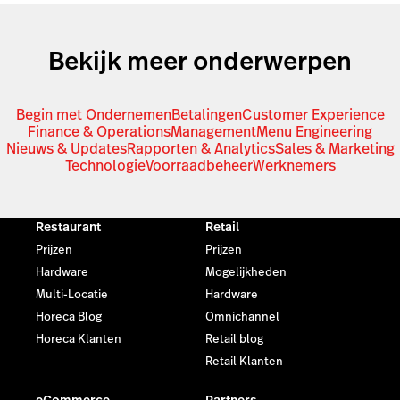
Bekijk meer onderwerpen
Begin met Ondernemen
Betalingen
Customer Experience
Finance & Operations
Management
Menu Engineering
Nieuws & Updates
Rapporten & Analytics
Sales & Marketing
Technologie
Voorraadbeheer
Werknemers
Restaurant
Retail
Prijzen
Prijzen
Hardware
Mogelijkheden
Multi-Locatie
Hardware
Horeca Blog
Omnichannel
Horeca Klanten
Retail blog
Retail Klanten
eCommerce
Partners