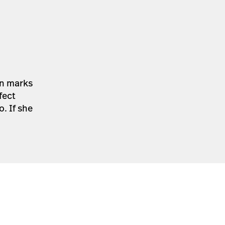
on marks
fect
o. If she