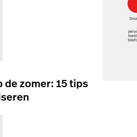
Door
pers
toes
telef
p de zomer: 15 tips
iseren