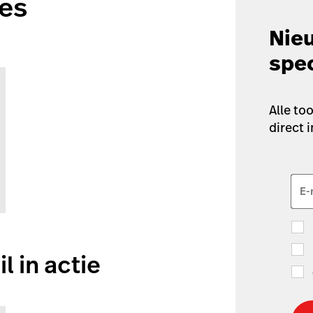
es
Nieu
spec
Alle to
direct i
E-
l in actie