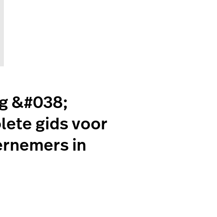
ng &#038;
ete gids voor
ernemers in