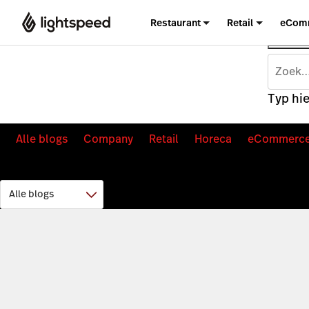
Restaurant
Retail
eCom
Typ hie
Alle blogs
Company
Retail
Horeca
eCommerc