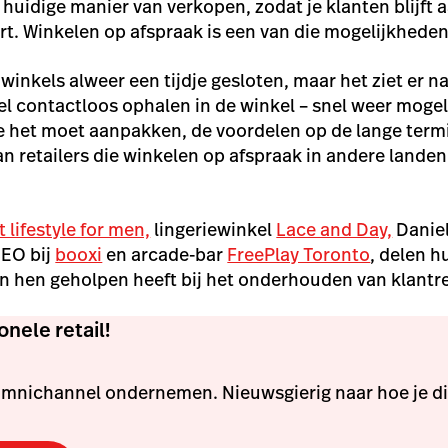
e huidige manier van verkopen, zodat je klanten blijft a
t. Winkelen op afspraak is een van die mogelijkhede
inkels alweer een tijdje gesloten, maar het ziet er na
el
contactloos ophalen in de winkel
– snel weer mogeli
 het moet aanpakken, de voordelen op de lange termi
n retailers die winkelen op afspraak in andere lande
 lifestyle for men,
lingeriewinkel
Lace and Day,
Daniel
EO bij
booxi
en arcade-bar
FreePlay Toronto
, delen h
n hen geholpen heeft bij het onderhouden van klantre
nele retail!
omnichannel ondernemen. Nieuwsgierig naar hoe je d