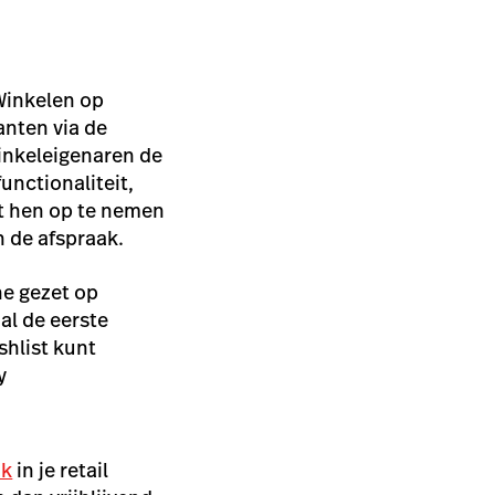
Winkelen op
anten via de
inkeleigenaren de
unctionaliteit,
t hen op te nemen
n de afspraak.
ne gezet op
al de eerste
shlist kunt
y
ak
in je retail