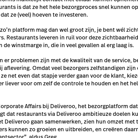
urants is dat ze het hele bezorgproces snel kunnen o
dat ze (veel) hoeven te investeren.
zo’n platform mag dan wel groot zijn, je bent wél zich
s. Restaurants leveren in ruil voor deze zichtbaarhei
 de winstmarge in, die in veel gevallen al erg laag is.
er problemen zijn met de kwaliteit van de service, b
ij aflevering. Omdat veel bezorgers zelfstandigen zijn 
ze net even dat stapje verder gaan voor de klant, kiez
 liever voor om zelf de controle te houden en het hele
porate Affairs bij Deliveroo, het bezorgplatform dat 
zegt dat restaurants via Deliveroo ambitieuze doelen k
et Deliveroo gaan samenwerken, zien hun omzet met t
iers kunnen zo groeien en uitbreiden, en creëren da
antsector”, aldus Greg.