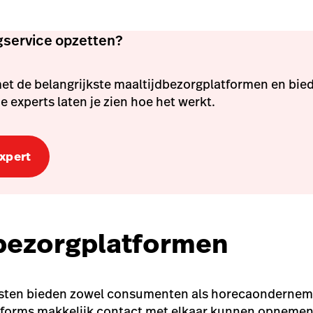
service opzetten?
et de belangrijkste maaltijdbezorgplatformen en bied
 experts laten je zien hoe het werkt.
expert
bezorgplatformen
nsten bieden zowel consumenten als horecaonderne
atforms makkelijk contact met elkaar kunnen opnemen