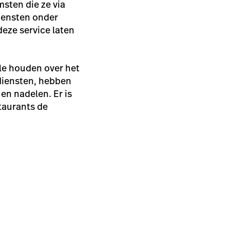
sten die ze via
diensten onder
eze service laten
ole houden over het
diensten, hebben
n nadelen. Er is
taurants de