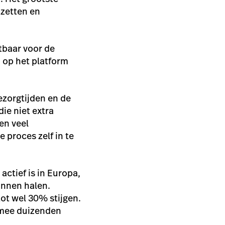
pzetten en
tbaar voor de
d op het platform
ezorgtijden en de
die niet extra
en veel
 proces zelf in te
actief is in Europa,
unnen halen.
ot wel 30% stijgen.
armee duizenden