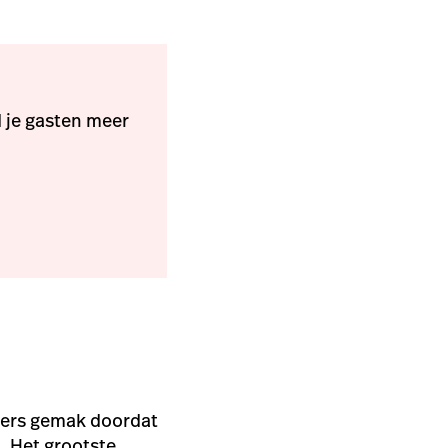
 je gasten meer
mers gemak doordat
. Het grootste