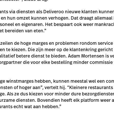
urants via diensten als Deliveroo nieuwe klanten kunne
n en hun omzet kunnen verhogen. Dat draagt allemaal 
rsoneel en eigenaren. Het bespaart ook weer mankrac
et bereiden van eten.”
mzeilen de hoge marges en problemen rondom service 
en te kiezen. Die zijn meer op de klantenkring gerich
litatief betere dienst te bieden. Adam Mortensen is 
zorgpartner die voor elke bestelling minder commissie
oge winstmarges hebben, kunnen meestal wel een co
sten of hoger aan”, vertelt hij. “Kleinere restaurant
e. Als ze dus kiezen voor minder dure bezorgdiensten
uurzame diensten. Bovendien heeft elk platform weer 
urants echt wat aan hebben.”