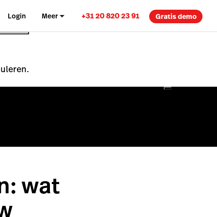
+31 20 820 23 91
Login
Meer
Gratis demo
nuleren.
n: wat
uw