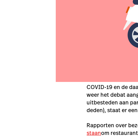
COVID-19 en de da
weer het debat aang
uitbesteden aan par
deden), staat er ee
Rapporten over be
staan
om restaurant