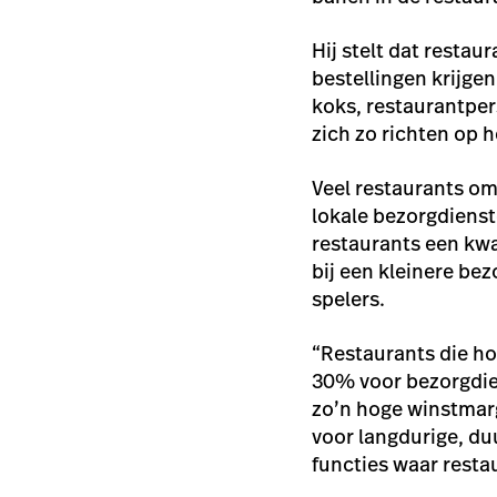
Hij stelt dat resta
bestellingen krijge
koks, restaurantpe
zich zo richten op h
Veel restaurants o
lokale bezorgdienst
restaurants een kwa
bij een kleinere be
spelers.
“Restaurants die h
30% voor bezorgdien
zo’n hoge winstmarg
voor langdurige, d
functies waar resta