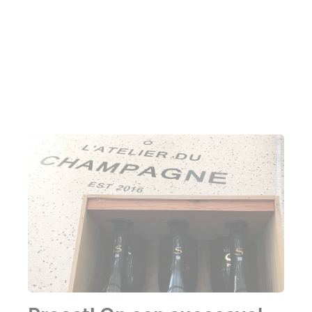
wel dat de juiste fysieke ruimte je online business
kan ondersteunen. We zullen dus niet helemaal
online gaan en naar een industrieterrein
vertrekken.”