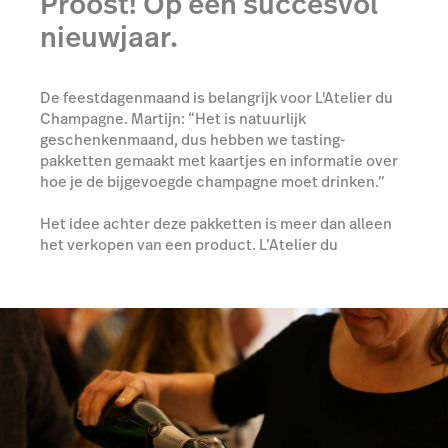
Proost! Op een succesvol
nieuwjaar.
De feestdagenmaand is belangrijk voor L'Atelier du
Champagne. Martijn: “Het is natuurlijk
geschenkenmaand, dus hebben we tasting-
pakketten gemaakt met kaartjes en informatie over
hoe je de bijgevoegde champagne moet drinken.”
Het idee achter deze pakketten is meer dan alleen
het verkopen van een product. L’Atelier du
Champagne wil een totaalervaring overbrengen, en
organiseert daarom ook activiteiten in de winkel. Zo
komt er iedere donderdag een vaste club klanten
champagne komt proeven.