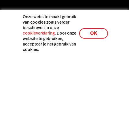
Onze website maakt gebruik
van cookies zoals verder
Lightspeed Netherlands B.V., Haarlemmerweg 331, 1051 LH
beschreven in onze
Amsterdam, Nederland
OK
cookieverklaring
. Door onze
website te gebruiken,
accepteer je het gebruik van
cookies.
Lightspeed® 2026
Pers
Privacybeleid