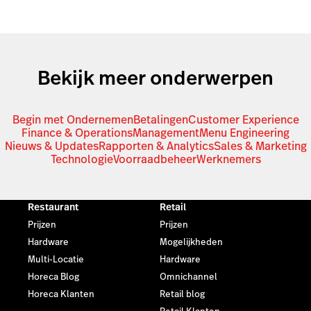
Bekijk meer onderwerpen
Begin met Ondernemen
Betalingen
Customer Experience
Finance & Operations
Management
Menu Engineering
Nieuws & Updates
Rapporten & Analytics
Sales & Marketing
Technologie
Voorraadbeheer
Werknemers
Restaurant
Retail
Prijzen
Prijzen
Hardware
Mogelijkheden
Multi-Locatie
Hardware
Horeca Blog
Omnichannel
Horeca Klanten
Retail blog