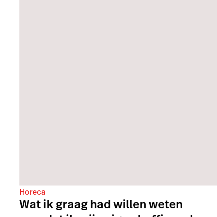
Horeca
Horecatrends 2026: wat staat er
op het menu?
Door
Johanna Mvumbi
16-01-2026