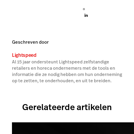
uw persoonsgegevens volgens ons
privacybeleid
, en geeft u toestemming dat
Lightspeed contact met u opneemt per
telefoon, e-mail, sms of WhatsApp om uw
aanvraag op te volgen.
.
Meer van dit
Delen
Sales &
onderwerp:
Marketing