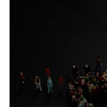
Geschreven door
Lightspeed
Al 15 jaar ondersteunt Lightspeed zelfstandige
retailers en horeca ondernemers met de tools en
informatie die ze nodig hebben om hun onderneming
op te zetten, te onderhouden, en uit te breiden.