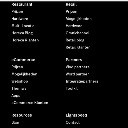
Horeca
Wat ik graag had willen weten
voordat ik mijn eigen koffiezaak
begon
Door
Graeme Alexander
17-11-2025
Bekijk meer onderwerpen