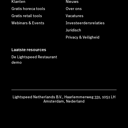
Begin met Ondernemen
Betalingen
Customer Experience
Finance & Operations
Management
Menu Engineering
Nieuws & Updates
Rapporten & Analytics
Sales & Marketing
Technologie
Voorraadbeheer
Werknemers
Restaurant
Retail
Prijzen
Prijzen
Hardware
Mogelijkheden
Multi-Locatie
Hardware
Horeca Blog
Omnichannel
Horeca Klanten
Retail blog
Retail Klanten
eCommerce
Partners
Prijzen
Vind partners
Mogelijkheden
Word partner
Webshop
Integratiepartners