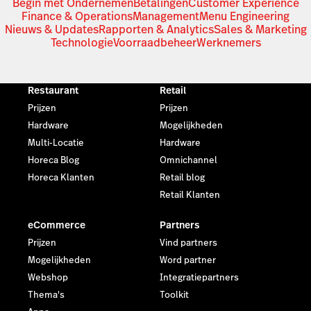
Begin met Ondernemen
Betalingen
Customer Experience
Finance & Operations
Management
Menu Engineering
Nieuws & Updates
Rapporten & Analytics
Sales & Marketing
Technologie
Voorraadbeheer
Werknemers
Restaurant
Retail
Prijzen
Prijzen
Hardware
Mogelijkheden
Multi-Locatie
Hardware
Horeca Blog
Omnichannel
Horeca Klanten
Retail blog
Retail Klanten
eCommerce
Partners
Prijzen
Vind partners
Mogelijkheden
Word partner
Webshop
Integratiepartners
Thema's
Toolkit