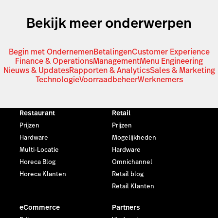
Bekijk meer onderwerpen
Begin met Ondernemen
Betalingen
Customer Experience
Finance & Operations
Management
Menu Engineering
Nieuws & Updates
Rapporten & Analytics
Sales & Marketing
Technologie
Voorraadbeheer
Werknemers
Restaurant
Retail
Prijzen
Prijzen
Hardware
Mogelijkheden
Multi-Locatie
Hardware
Horeca Blog
Omnichannel
Horeca Klanten
Retail blog
Retail Klanten
eCommerce
Partners