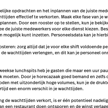
lijke opdrachten en het inplannen van de juiste med
ttijden effectief te verkorten. Maak elke fase van je
plannen. Door een rooster op te stellen, kun je bekijk
ee de juiste medewerkers voor elke dienst kiezen. Besl
im mogelijk kunt inzetten. Personeelsdata kan je hierb
osteren: zorg altijd dat je voor elke shift voldoende p
de wachttijden verlengen, en dit kan je personeel on
weekse lunchspits heb je gasten die maar een uur pa
rk moeten. Door je horecazaak goed bemand en zelfs 
oden met uitzonderlijk hoge volumes, kun je de drukt
rtijd een enorm verschil in je wachttijden.
g de wachttijden verkort, is er één potentieel nadelig
van een restaurant doen ontsporen en de winst verlag