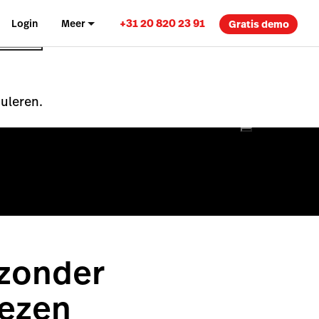
+31 20 820 23 91
Login
Meer
Gratis demo
nuleren.
 zonder
iezen