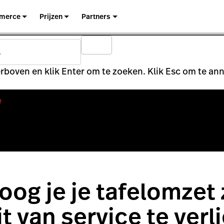
merce
Prijzen
Partners
rboven en klik Enter om te zoeken. Klik Esc om te an
e
oog je je tafelomzet
it van service te verl