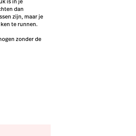
k is in je
achten dan
sen zijn, maar je
uken te runnen.
rhogen zonder de