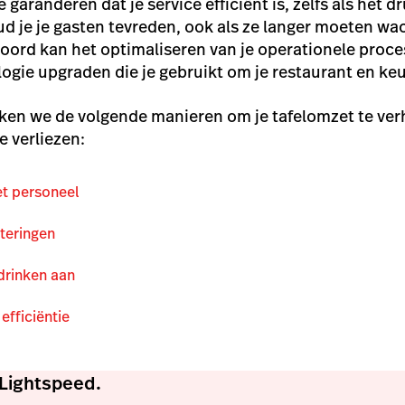
garanderen dat je service efficiënt is, zelfs als het dru
d je je gasten tevreden, ook als ze langer moeten w
ord kan het optimaliseren van je operationele proces
ogie upgraden die je gebruikt om je restaurant en ke
reken we de volgende manieren om je tafelomzet te ve
e verliezen:
et personeel
teringen
 drinken aan
efficiëntie
Lightspeed.