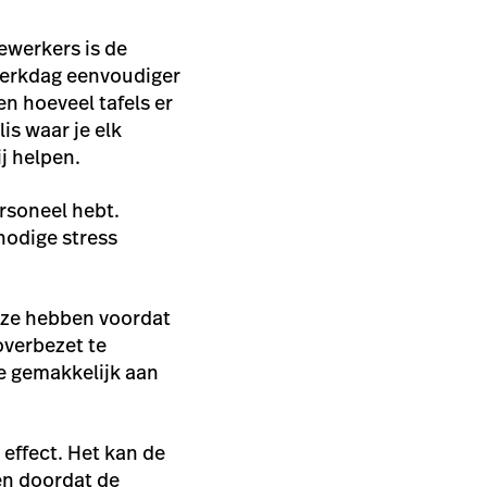
ewerkers is de
 werkdag eenvoudiger
en hoeveel tafels er
is waar je elk
ij helpen.
ersoneel hebt.
nodige stress
uze hebben voordat
overbezet te
e gemakkelijk aan
 effect. Het kan de
en doordat de