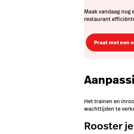
Maak vandaag nog e
restaurant efficiën
Praat met een 
Aanpassi
Het trainen en inro
wachttijden te verk
Rooster je