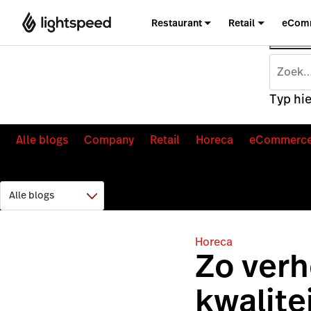
Restaurant
Retail
eCom
Typ hie
Alle blogs
Company
Retail
Horeca
eCommerc
Horeca
Zo verh
kwalite