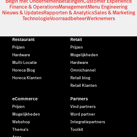
Begin met Ondernemen
Betalingen
Customer Experience
Finance & Operations
Management
Menu Engineering
Nieuws & Updates
Rapporten & Analytics
Sales & Marketing
Technologie
Voorraadbeheer
Werknemers
Restaurant
Retail
Prijzen
Prijzen
Hardware
Mogelijkheden
Multi-Locatie
Hardware
Horeca Blog
Omnichannel
Horeca Klanten
Retail blog
Retail Klanten
eCommerce
Partners
Prijzen
Vind partners
Mogelijkheden
Word partner
Webshop
Integratiepartners
Thema's
Toolkit