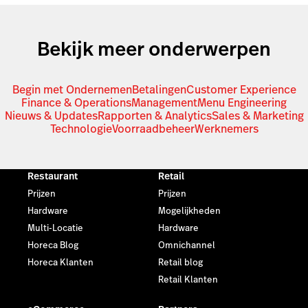
Bekijk meer onderwerpen
Begin met Ondernemen
Betalingen
Customer Experience
Finance & Operations
Management
Menu Engineering
Nieuws & Updates
Rapporten & Analytics
Sales & Marketing
Technologie
Voorraadbeheer
Werknemers
Restaurant
Retail
Prijzen
Prijzen
Hardware
Mogelijkheden
Multi-Locatie
Hardware
Horeca Blog
Omnichannel
Horeca Klanten
Retail blog
Retail Klanten