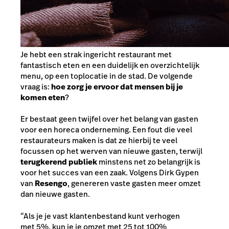
Je hebt een strak ingericht restaurant met
fantastisch eten en een duidelijk en overzichtelijk
menu, op een toplocatie in de stad. De volgende
vraag is:
hoe zorg je ervoor dat mensen bij je
komen eten
?
Er bestaat geen twijfel over het belang van gasten
voor een horeca onderneming. Een fout die veel
restaurateurs maken is dat ze hierbij te veel
focussen op het werven van nieuwe gasten, terwijl
terugkerend publiek
minstens net zo belangrijk is
voor het succes van een zaak. Volgens Dirk Gypen
van
Resengo
, genereren vaste gasten meer omzet
dan nieuwe gasten.
“Als je je vast klantenbestand kunt verhogen
met 5%, kun je je omzet met 25 tot 100%