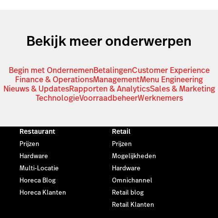
Bekijk meer onderwerpen
Begin met Ondernemen
Betalingen
Customer Experience
Finance & Operations
Management
Menu Engineering
Nieuws & Updates
Rapporten & Analytics
Sales & Marketing
Technologie
Voorraadbeheer
Werknemers
Restaurant
Retail
Prijzen
Prijzen
Hardware
Mogelijkheden
Multi-Locatie
Hardware
Horeca Blog
Omnichannel
Horeca Klanten
Retail blog
Retail Klanten