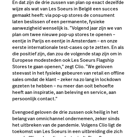
En dat zijn de drie zussen van plan op exact dezelfde
wijze als wat van Les Soeurs in België een succes
gemaakt heeft: via pop-up stores de consument
laten beslissen of een permanente, fysieke
aanwezigheid wenselijk is. “Volgend jaar zijn we van
plan om twee nieuwe pop-up stores te openen –
eentje in Parijs en eentje in Amsterdam – en onze
eerste internationale test-cases op te zetten. En als
die positief zijn, dan zou de volgende stap zijn om in
Europese modesteden ook Les Soeurs Flagship
Stores te gaan openen,” zegt Clio. “We geloven
steevast in het fysieke gebeuren van retail en offline
sales omdat de klant – zeker na zo lang in lockdown
gezeten te hebben – nu meer dan ooit behoefte
heeft aan inspiratie, aan beleving en service, aan
persoonlijk contact.”
Evengoed geloven de drie zussen ook heilig in het
belang van omnichannel ondernemen, zeker sinds
het uitbreken van de pandemie. Volgens Clio ligt de
toekomst van Les Soeurs in een uitbreiding die zich