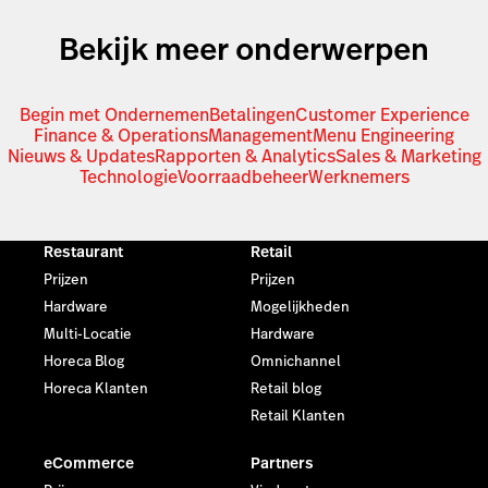
Bekijk meer onderwerpen
Begin met Ondernemen
Betalingen
Customer Experience
Finance & Operations
Management
Menu Engineering
Nieuws & Updates
Rapporten & Analytics
Sales & Marketing
Technologie
Voorraadbeheer
Werknemers
Restaurant
Retail
Prijzen
Prijzen
Hardware
Mogelijkheden
Multi-Locatie
Hardware
Horeca Blog
Omnichannel
Horeca Klanten
Retail blog
Retail Klanten
eCommerce
Partners