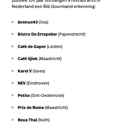
publiek. Dit jaar ontvangen 9 restaurants in
Nederland een Bib Gourmand erkenning:
Avenue43
(Oss)
Bistro De Ertepeller
(Papendrecht)
Café de Gaper
(Leiden)
Café Sjiek
(Maastricht)
Karel V
(Goes)
NEV
(Eindhoven)
Petite
(Sint-Oedenrode)
Prix de Rome
(Maastricht)
Reua Thai
(Nuth)