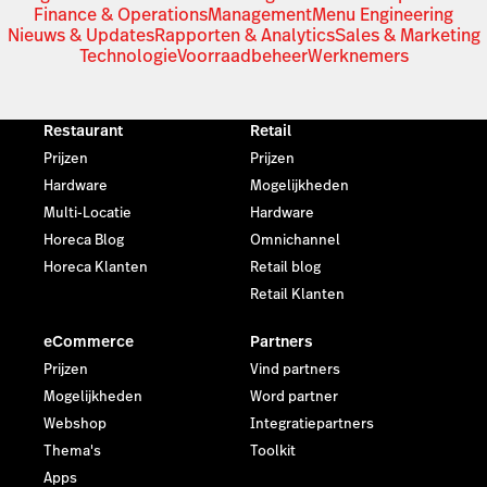
Finance & Operations
Management
Menu Engineering
Nieuws & Updates
Rapporten & Analytics
Sales & Marketing
Technologie
Voorraadbeheer
Werknemers
Restaurant
Retail
Prijzen
Prijzen
Hardware
Mogelijkheden
Multi-Locatie
Hardware
Horeca Blog
Omnichannel
Horeca Klanten
Retail blog
Retail Klanten
eCommerce
Partners
Prijzen
Vind partners
Mogelijkheden
Word partner
Webshop
Integratiepartners
Thema's
Toolkit
Apps