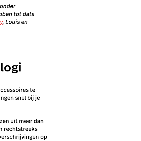
 onder
bben tot data
y
, Louis en
alogi
accessoires
te
ngen snel bij je
ezen uit meer dan
en rechtstreeks
verschrijvingen op