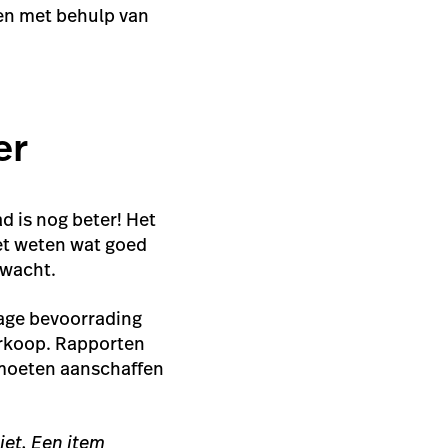
eren met behulp van
er
d is nog beter! Het
oet weten wat goed
erwacht.
lage bevoorrading
verkoop. Rapporten
u moeten aanschaffen
iet. Een item