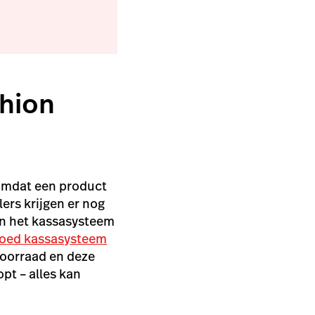
shion
 omdat een product
lers krijgen er
nog
in het kassasysteem
oed kassasysteem
 voorraad en deze
opt – alles kan