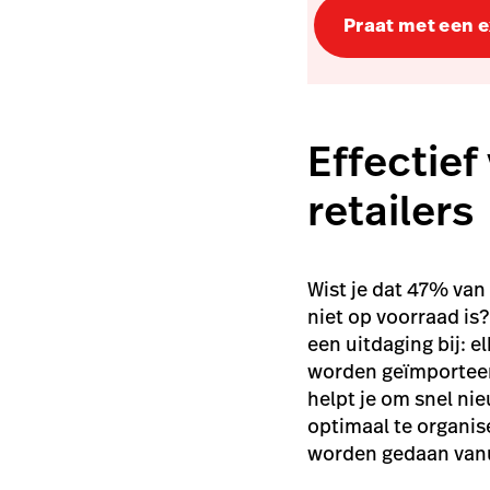
Praat met een 
Effectie
retailers
Wist je dat 47% va
niet op voorraad is?
een uitdaging bij: 
worden geïmportee
helpt je om snel ni
optimaal te organise
worden gedaan vanu