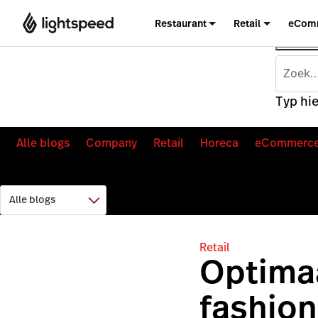
Restaurant
Retail
eCom
Typ hie
Alle blogs
Company
Retail
Horeca
eCommerc
Retail
Optima
fashion