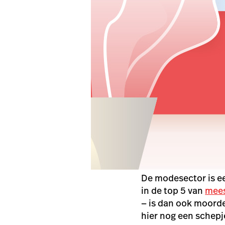
De modesector is ee
in de top 5 van
mees
—
is dan ook moorde
hier nog een schep