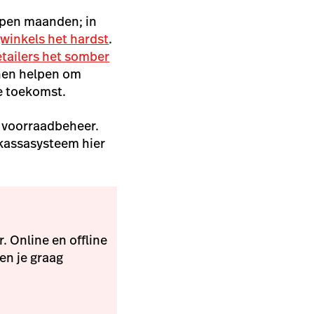
lopen maanden; in
winkels het hardst
.
etailers het somber
nnen helpen om
de toekomst.
t voorraadbeheer.
kassasysteem hier
 Online en offline
en je graag