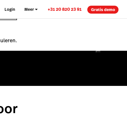
+31 20 820 23 91
Login
Meer
Gratis demo
nuleren.
oor