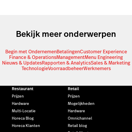
Bekijk meer onderwerpen
Begin met Ondernemen
Betalingen
Customer Experience
Finance & Operations
Management
Menu Engineering
Nieuws & Updates
Rapporten & Analytics
Sales & Marketing
Technologie
Voorraadbeheer
Werknemers
Restaurant
Retail
Prijzen
Prijzen
Hardware
Mogelijkheden
Multi-Locatie
Hardware
Horeca Blog
Omnichannel
Horeca Klanten
Retail blog