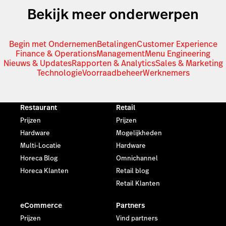
Bekijk meer onderwerpen
Begin met Ondernemen
Betalingen
Customer Experience
Finance & Operations
Management
Menu Engineering
Nieuws & Updates
Rapporten & Analytics
Sales & Marketing
Technologie
Voorraadbeheer
Werknemers
Restaurant
Retail
Prijzen
Prijzen
Hardware
Mogelijkheden
Multi-Locatie
Hardware
Horeca Blog
Omnichannel
Horeca Klanten
Retail blog
Retail Klanten
eCommerce
Partners
Prijzen
Vind partners