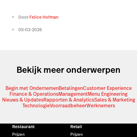
Door
Felice Hofman
05-03-2026
Bekijk meer onderwerpen
Begin met Ondernemen
Betalingen
Customer Experience
Finance & Operations
Management
Menu Engineering
Nieuws & Updates
Rapporten & Analytics
Sales & Marketing
Technologie
Voorraadbeheer
Werknemers
Restaurant
Retail
Prijzen
Prijzen