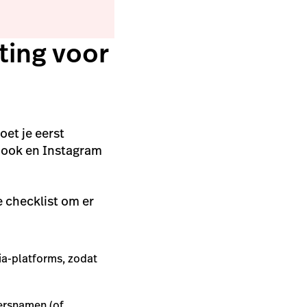
ting voor
oet je eerst
ebook en Instagram
e checklist om er
ia-platforms, zodat
ersnamen (of