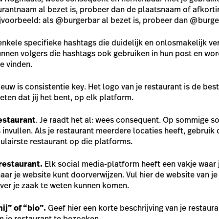
taurantnaam al bezet is, probeer dan de plaatsnaam of afkort
ijvoorbeeld: als @burgerbar al bezet is, probeer dan @burge
nkele specifieke hashtags die duidelijk en onlosmakelijk ve
unnen volgers die hashtags ook gebruiken in hun post en wor
e vinden.
uw is consistentie key. Het logo van je restaurant is de bes
ten dat jij het bent, op elk platform.
restaurant
. Je raadt het al: wees consequent. Op sommige s
invullen. Als je restaurant meerdere locaties heeft, gebruik 
ulairste restaurant op die platforms.
restaurant.
Elk social media-platform heeft een vakje waar j
ar je website kunt doorverwijzen. Vul hier de website van je 
ver je zaak te weten kunnen komen.
ij” of “bio”.
Geef hier een korte beschrijving van je restaur
m je restaurant te bezoeken.