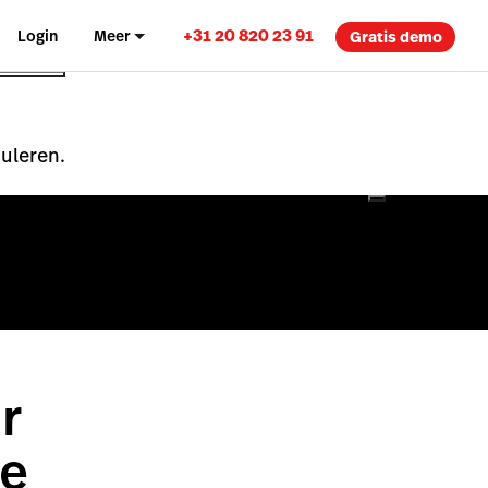
+31 20 820 23 91
Login
Meer
Gratis demo
nuleren.
r
te