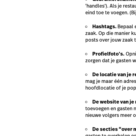
‘handles’). Als je res
eind toe te voegen. (B
Hashtags.
Bepaal e
zaak. Op die manier k
posts over jouw zaak t
Profielfoto’s.
Opnie
zorgen dat je gasten we
De locatie van je 
mag je maar één adres 
hoofdlocatie of je pop
De website van je 
toevoegen en gasten na
nieuwe volgers meer o
De secties “over m
gasten te overhalen o