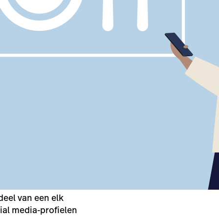
deel van een elk
ial media-profielen