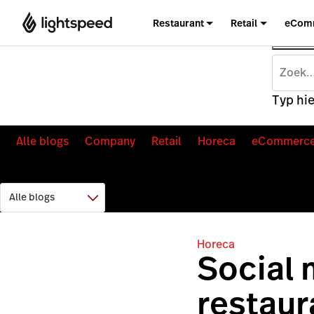
Restaurant
Retail
eCom
Typ hie
Alle blogs
Company
Retail
Horeca
eCommerc
Horeca
Social 
restaur