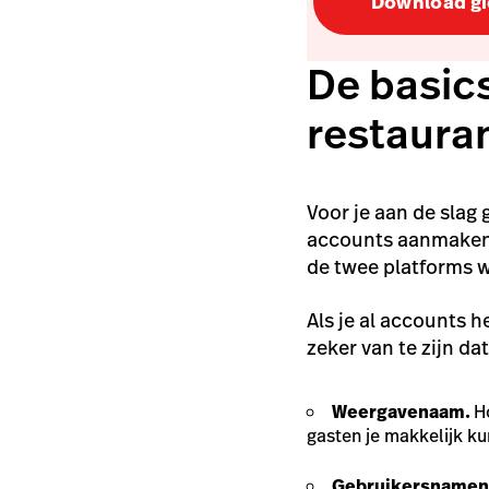
Download gi
De basic
restaura
Voor je aan de slag
accounts aanmaken –
de twee platforms w
Als je al accounts 
zeker van te zijn da
Weergavenaam.
H
gasten je makkelijk k
Gebruikersnamen