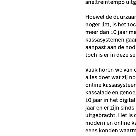
sneltreintempo uit
Hoewel de duurzaam
hoger ligt, is het t
meer dan 10 jaar me
kassasystemen gaan
aanpast aan de nod
toch is er in deze 
Vaak horen we van 
alles doet wat zij 
online kassasysteem
kassalade en genoeg
10 jaar in het digi
jaar en er zijn sin
uitgebracht. Het is
modern en online k
eens konden waar