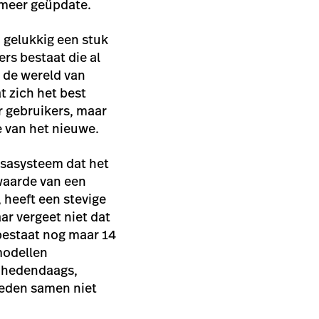
 meer geüpdate.
 gelukkig een
stuk
ers bestaat die al
 de wereld van
 zich het best
 gebruikers, maar
e van het nieuwe.
ssasysteem dat het
 waarde van een
 heeft een stevige
ar vergeet niet dat
 bestaat nog maar 14
modellen
n hedendaags,
leden samen niet