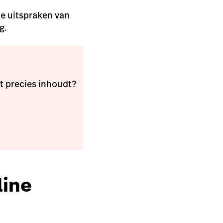
e uitspraken van
og.
t precies inhoudt?
line