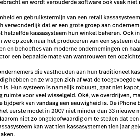
gebracht en wordt verouderde software ook vaak niet
heid en gebruikstermijn van een retail kassasysteem
och verwonderlijk dat er een grote groep aan ondernem
t hetzelfde kassasysteem hun winkel beheren. Ook in
 we op zoek naar het produceren van een systeem dat
en en behoeftes van moderne ondernemingen en haar
sector een bepaalde mate van wantrouwen ten opzicht
ondernemers die vasthouden aan hun traditioneel ka
nodig hebben en ze vragen zich af wat de toegevoegde
 is. Hun systeem is namelijk robuust, gaat niet kapot,
 ruimte voor veel wisselgeld. Oké, we overdrijven, ma
tale tijdperk van vandaag een eeuwigheid is. De iPhone
ds het eerste model in 2007 niet minder dan 33 nieuwe 
 daarom niet zo ongeloofwaardig om te stellen dat ee
assasysteem kan wat tien kassasystemen tien jaar ge
maken.