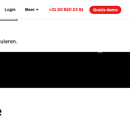
+31 20 820 23 91
Login
Meer
Gratis demo
nuleren.
e