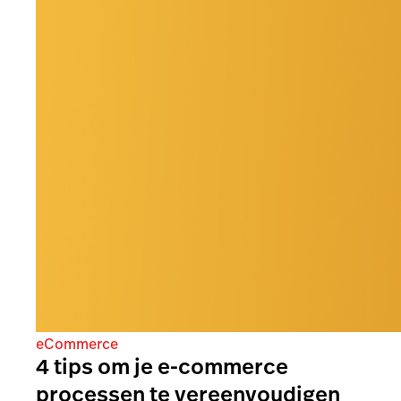
eCommerce
4 tips om je e-commerce
processen te vereenvoudigen