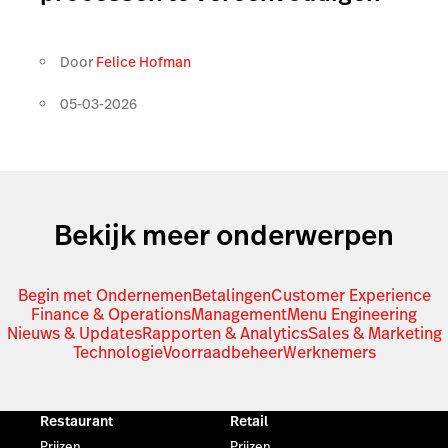
Door
Felice Hofman
05-03-2026
Bekijk meer onderwerpen
Begin met Ondernemen
Betalingen
Customer Experience
Finance & Operations
Management
Menu Engineering
Nieuws & Updates
Rapporten & Analytics
Sales & Marketing
Technologie
Voorraadbeheer
Werknemers
Restaurant
Retail
Prijzen
Prijzen