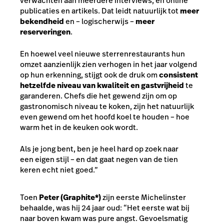
verwachten aan meerdere interviews, en online
publicaties en artikels. Dat leidt natuurlijk tot
meer
bekendheid
en – logischerwijs –
meer
reserveringen
.
En hoewel veel nieuwe sterrenrestaurants hun
omzet aanzienlijk zien verhogen in het jaar volgend
op hun erkenning, stijgt ook de druk om
consistent
hetzelfde niveau van kwaliteit en gastvrijheid
te
garanderen. Chefs die het gewend zijn om op
gastronomisch niveau te koken, zijn het natuurlijk
even gewend om het hoofd koel te houden – hoe
warm het in de keuken ook wordt.
Als je jong bent, ben je heel hard op zoek naar
een eigen stijl – en dat gaat negen van de tien
keren echt niet goed.”
Toen
Peter (Graphite*)
zijn eerste Michelinster
behaalde, was hij 24 jaar oud: “Het eerste wat bij
naar boven kwam was pure angst. Gevoelsmatig