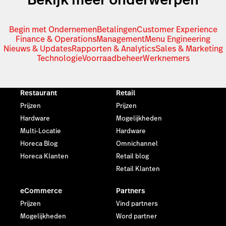
Begin met Ondernemen
Betalingen
Customer Experience
Finance & Operations
Management
Menu Engineering
Nieuws & Updates
Rapporten & Analytics
Sales & Marketing
Technologie
Voorraadbeheer
Werknemers
Restaurant
Retail
Prijzen
Prijzen
Hardware
Mogelijkheden
Multi-Locatie
Hardware
Horeca Blog
Omnichannel
Horeca Klanten
Retail blog
Retail Klanten
eCommerce
Partners
Prijzen
Vind partners
Mogelijkheden
Word partner