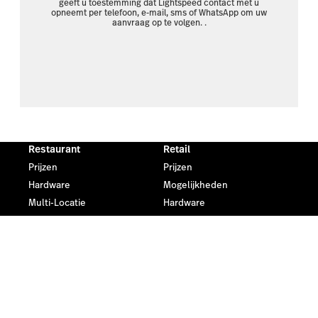
geeft u toestemming dat Lightspeed contact met u
opneemt per telefoon, e-mail, sms of WhatsApp om uw
aanvraag op te volgen.
.
Restaurant
Retail
Prijzen
Prijzen
Hardware
Mogelijkheden
Multi-Locatie
Hardware
Horeca Blog
Omnichannel
Horeca Klanten
Retail blog
Retail Klanten
eCommerce
Partners
Prijzen
Vind partners