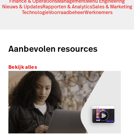
Finance & Operations
Management
Menu Engineering
Nieuws & Updates
Rapporten & Analytics
Sales & Marketing
Technologie
Voorraadbeheer
Werknemers
Aanbevolen resources
Bekijk alles