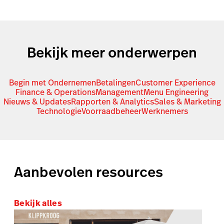
Bekijk meer onderwerpen
Begin met Ondernemen
Betalingen
Customer Experience
Finance & Operations
Management
Menu Engineering
Nieuws & Updates
Rapporten & Analytics
Sales & Marketing
Technologie
Voorraadbeheer
Werknemers
Aanbevolen resources
Bekijk alles