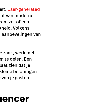
elt.
User-generated
raat van moderne
ram zet of een
igheid. Volgens
n
aanbevelingen van
je zaak, werk met
om te delen. Een
aat zien dat je
kleine beloningen
e van je gasten
luencer