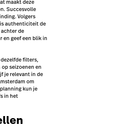
Dat maakt deze
en. Succesvolle
inding. Volgers
is authenticiteit de
 achter de
 en geef een blik in
ezelfde filters,
n op seizoenen en
 je relevant in de
ntAmsterdam om
planning kun je
s in het
ellen