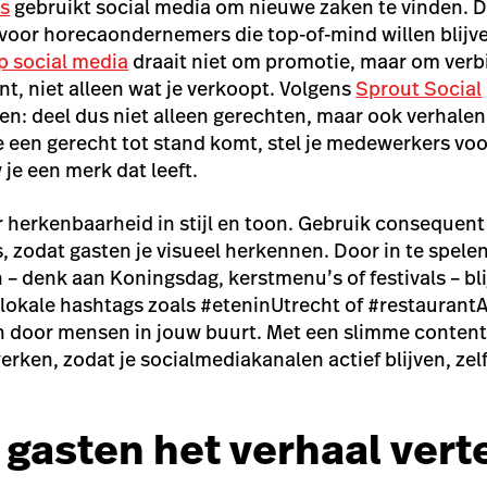
rs
gebruikt social media om nieuwe zaken te vinden. 
voor horecaondernemers die top-of-mind willen blijv
p social media
draait niet om promotie, maar om verb
ent, niet alleen wat je verkoopt. Volgens
Sprout Social
wen: deel dus niet alleen gerechten, maar ook verhalen
een gerecht tot stand komt, stel je medewerkers voor
je een merk dat leeft.
 herkenbaarheid in stijl en toon. Gebruik consequent d
, zodat gasten je visueel herkennen. Door in te spele
 denk aan Koningsdag, kerstmenu’s of festivals – blijf
k lokale hashtags zoals #eteninUtrecht of #restaura
 door mensen in jouw buurt. Met een slimme content
rken, zodat je socialmediakanalen actief blijven, zelf
e gasten het verhaal vert