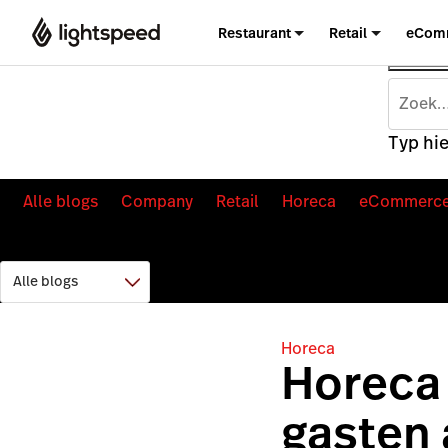
Restaurant
Retail
eCom
Typ hie
Alle blogs
Company
Retail
Horeca
eCommerc
Horeca
Horeca 
gasten