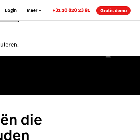
+31 20 820 23 91
Login
Meer
Gratis demo
nuleren.
ën die
uden