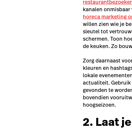
restaurantbezoeke
kanalen onmisbaar 
horeca marketing o
willen zien wie je b
sleutel tot vertrou
schermen. Toon hoe 
de keuken. Zo bouw 
Zorg daarnaast voor
kleuren en hashtags
lokale evenementen –
actualiteit. Gebrui
gevonden te worden
bovendien vooruitwe
hoogseizoen.
2. Laat j