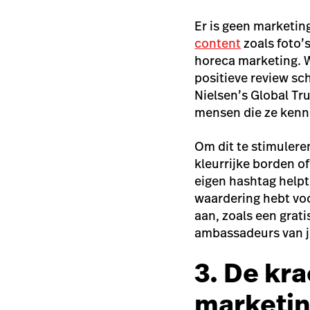
Er is geen marketing
content
zoals foto’
horeca marketing. W
positieve review sch
Nielsen’s Global Tr
mensen die ze kenn
Om dit te stimuleren
kleurrijke borden o
eigen hashtag helpt 
waardering hebt vo
aan, zoals een grati
ambassadeurs van j
3.
De kra
marketi