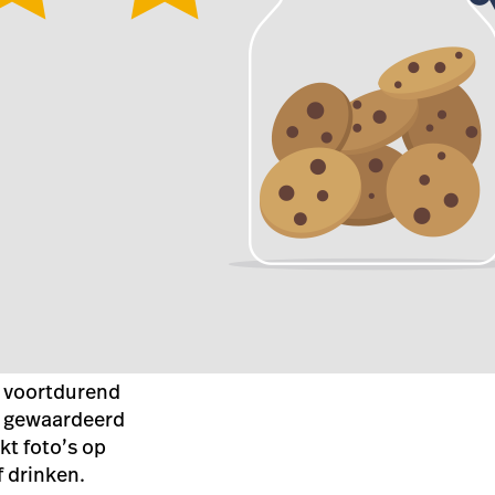
e voortdurend
en gewaardeerd
kt foto’s op
f drinken.