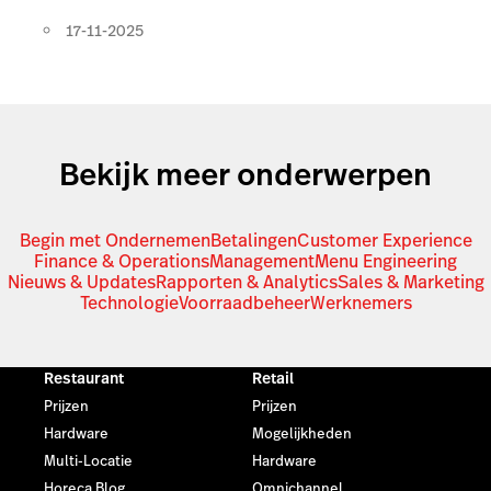
17-11-2025
Bekijk meer onderwerpen
Begin met Ondernemen
Betalingen
Customer Experience
Finance & Operations
Management
Menu Engineering
Nieuws & Updates
Rapporten & Analytics
Sales & Marketing
Technologie
Voorraadbeheer
Werknemers
Restaurant
Retail
Prijzen
Prijzen
Hardware
Mogelijkheden
Multi-Locatie
Hardware
Horeca Blog
Omnichannel