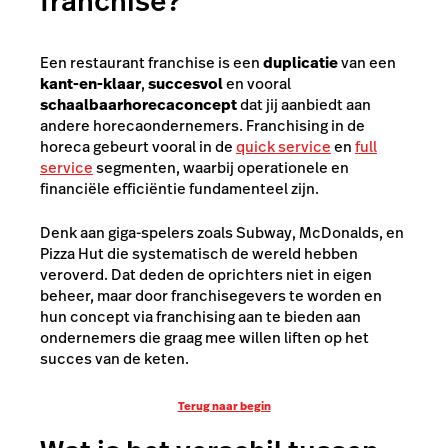
franchise?
Een restaurant franchise is een
duplicatie
van een
kant-en-klaar
,
succesvol
en vooral
schaalbaar
horecaconcept
dat jij aanbiedt aan
andere horecaondernemers. Franchising in de
horeca gebeurt vooral in de
quick service
en
full
service
segmenten, waarbij operationele en
financiële efficiëntie fundamenteel zijn.
Denk aan giga-spelers zoals Subway, McDonalds, en
Pizza Hut die systematisch de wereld hebben
veroverd. Dat deden de oprichters niet in eigen
beheer, maar door franchisegevers te worden en
hun concept via franchising aan te bieden aan
ondernemers die graag mee willen liften op het
succes van de keten.
Terug naar begin