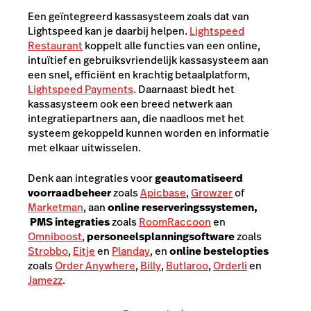
Een geïntegreerd kassasysteem zoals dat van
Lightspeed kan je daarbij helpen.
Lightspeed
Restaurant
koppelt alle functies van een online,
intuïtief en gebruiksvriendelijk kassasysteem aan
een snel, efficiënt en krachtig betaalplatform,
Lightspeed Payments
. Daarnaast biedt het
kassasysteem ook een breed netwerk aan
integratiepartners aan, die naadloos met het
systeem gekoppeld kunnen worden en informatie
met elkaar uitwisselen.
Denk aan integraties voor
geautomatiseerd
voorraadbeheer
zoals
Apicbase
,
Growzer
of
Marketman
, aan
online reserveringssystemen,
PMS integraties
zoals
RoomRaccoon
en
Omniboost
,
personeelsplanningsoftware
zoals
Strobbo
,
Eitje
en
Planday
, en
online bestelopties
zoals
Order Anywhere
,
Billy
,
Butlaroo
,
Orderli
en
Jamezz
.