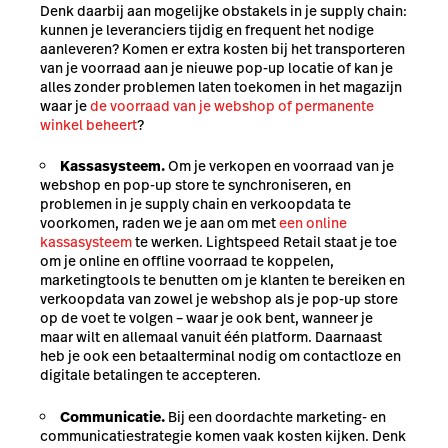
Denk daarbij aan mogelijke obstakels in je supply chain:
kunnen je leveranciers tijdig en frequent het nodige
aanleveren? Komen er extra kosten bij het transporteren
van je voorraad aan je nieuwe pop-up locatie of kan je
alles zonder problemen laten toekomen in het magazijn
waar je
de voorraad van je webshop of permanente
winkel beheert
?
Kassasysteem.
Om je verkopen en voorraad van je
webshop en pop-up store te synchroniseren, en
problemen in je supply chain en verkoopdata te
voorkomen, raden we je aan om met
een online
kassasysteem
te werken. Lightspeed Retail staat je toe
om je online en offline voorraad te koppelen,
marketingtools te benutten om je klanten te bereiken en
verkoopdata van zowel je webshop als je pop-up store
op de voet te volgen – waar je ook bent, wanneer je
maar wilt en allemaal vanuit één platform. Daarnaast
heb je ook een betaalterminal nodig
om contactloze en
digitale betalingen
te accepteren.
Communicatie.
Bij een doordachte marketing- en
communicatiestrategie komen vaak kosten kijken. Denk