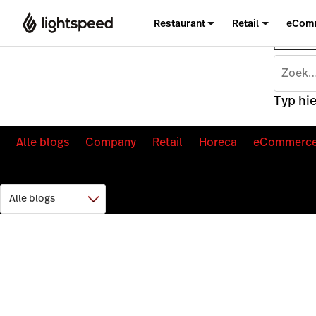
Restaurant
Retail
eCom
Typ hie
Alle blogs
Company
Retail
Horeca
eCommerc